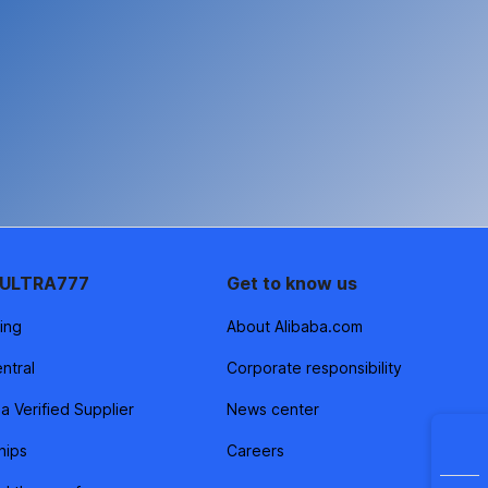
n ULTRA777
Get to know us
ling
About Alibaba.com
ntral
Corporate responsibility
 Verified Supplier
News center
hips
Careers