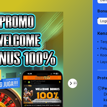
Bon
Log
Ken
Ter
Pel
Koo
Lay
Prot

Next slide
P
D
k
m