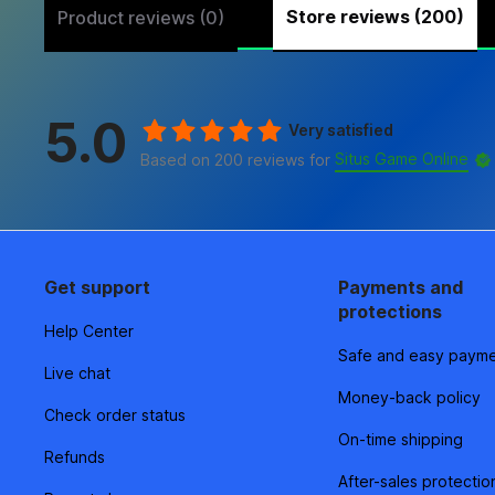
Store reviews (200)
Product reviews (0)
5.0
Very satisfied
Situs Game Online
Based on 200 reviews for
Get support
Payments and
protections
Help Center
Safe and easy paym
Live chat
Money-back policy
Check order status
On-time shipping
Refunds
After-sales protectio