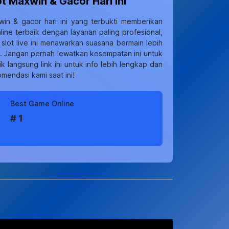
 Maxwin & Gacor Hari Ini
in & gacor hari ini yang terbukti memberikan
ine terbaik dengan layanan paling profesional,
slot live ini menawarkan suasana bermain lebih
t. Jangan pernah lewatkan kesempatan ini untuk
k langsung link ini untuk info lebih lengkap dan
omendasi kami saat ini!
Best Game Online
# 1