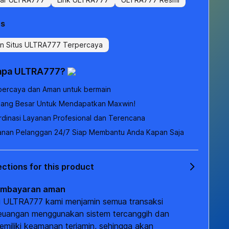
us
in Situs ULTRA777 Terpercaya
apa ULTRA777?
percaya dan Aman untuk bermain
uang Besar Untuk Mendapatkan Maxwin!
rdinasi Layanan Profesional dan Terencana
anan Pelanggan 24/7 Siap Membantu Anda Kapan Saja
ections for this product
embayaran aman
i ULTRA777 kami menjamin semua transaksi
euangan menggunakan sistem tercanggih dan
emiliki keamanan terjamin, sehingga akan