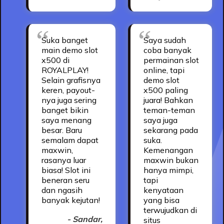
Suka banget
Saya sudah
main demo slot
coba banyak
x500 di
permainan slot
ROYALPLAY!
online, tapi
Selain grafisnya
demo slot
keren, payout-
x500 paling
nya juga sering
juara! Bahkan
banget bikin
teman-teman
saya menang
saya juga
besar. Baru
sekarang pada
semalam dapat
suka.
maxwin,
Kemenangan
rasanya luar
maxwin bukan
biasa! Slot ini
hanya mimpi,
beneran seru
tapi
dan ngasih
kenyataan
banyak kejutan!
yang bisa
terwujudkan di
- Sandar,
situs