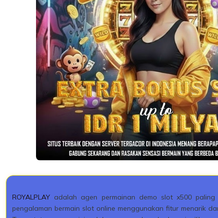
ROYALPLAY
adalah agen permainan demo slot x500 paling m
pengalaman bermain slot online menggunakan fitur menarik da