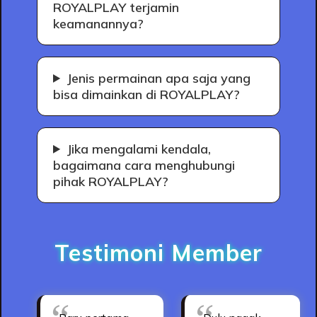
ROYALPLAY terjamin
keamanannya?
Jenis permainan apa saja yang
bisa dimainkan di ROYALPLAY?
Jika mengalami kendala,
bagaimana cara menghubungi
pihak ROYALPLAY?
Testimoni Member