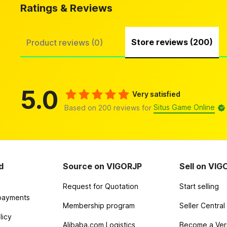
Ratings & Reviews
Store reviews (200)
Product reviews (0)
5.0
Very satisfied
Situs Game Online
Based on 200 reviews for
d
Source on VIGORJP
Sell on VIG
Request for Quotation
Start selling
payments
Membership program
Seller Central
licy
Alibaba.com Logistics
Become a Veri