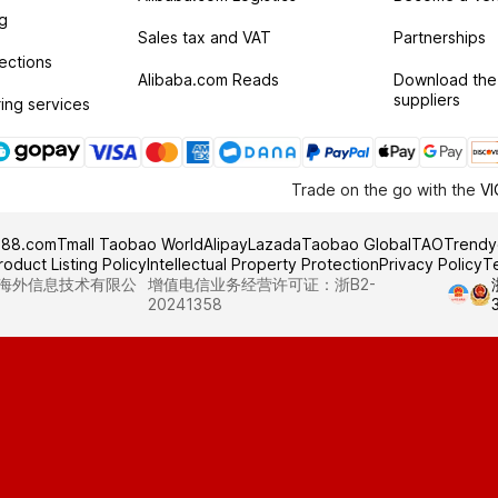
g
Sales tax and VAT
Partnerships
tections
Alibaba.com Reads
Download the
suppliers
ing services
Trade on the go with the
VI
688.com
Tmall Taobao World
Alipay
Lazada
Taobao Global
TAO
Trendy
roduct Listing Policy
Intellectual Property Protection
Privacy Policy
T
里巴巴海外信息技术有限公
增值电信业务经营许可证：浙B2-
20241358