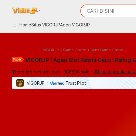
iphones 16
What are you looking 
CARI DISINI
torras phone case
samsung note 20 5g 
Home
Situs VIGORJP
Agen VIGORJP
iphones 15 pro max
VIGORJP
Game Online
Situs Game Online
VIGORJP | Agen Slot Resmi Gacor Paling
#1
most popular in 
There are best reviews
888888 sold
VIGORJP
Trust Pilot