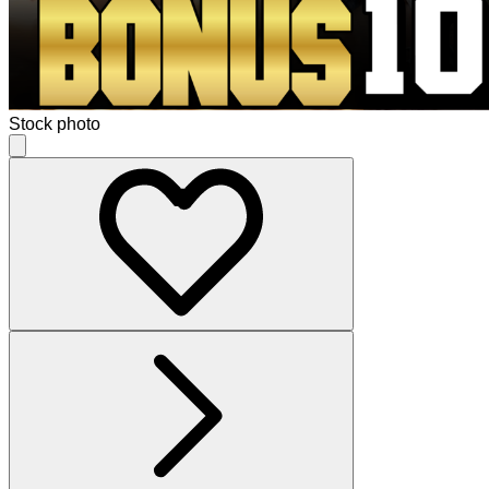
Stock photo