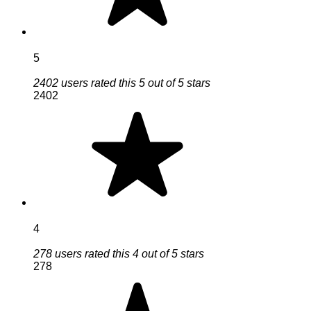
5
2402 users rated this 5 out of 5 stars
2402
4
278 users rated this 4 out of 5 stars
278