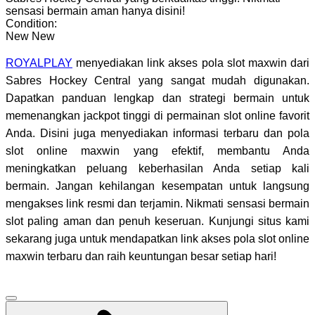
sensasi bermain aman hanya disini!
Condition:
New
New
ROYALPLAY
menyediakan link akses pola slot maxwin dari
Sabres Hockey Central yang sangat mudah digunakan.
Dapatkan panduan lengkap dan strategi bermain untuk
memenangkan jackpot tinggi di permainan slot online favorit
Anda. Disini juga menyediakan informasi terbaru dan pola
slot online maxwin yang efektif, membantu Anda
meningkatkan peluang keberhasilan Anda setiap kali
bermain. Jangan kehilangan kesempatan untuk langsung
mengakses link resmi dan terjamin. Nikmati sensasi bermain
slot paling aman dan penuh keseruan. Kunjungi situs kami
sekarang juga untuk mendapatkan link akses pola slot online
maxwin terbaru dan raih keuntungan besar setiap hari!