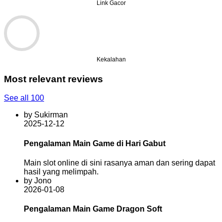
Link Gacor
Kekalahan
Most relevant reviews
See all 100
by Sukirman
2025-12-12
Pengalaman Main Game di Hari Gabut
Main slot online di sini rasanya aman dan sering dapat
hasil yang melimpah.
by Jono
2026-01-08
Pengalaman Main Game Dragon Soft