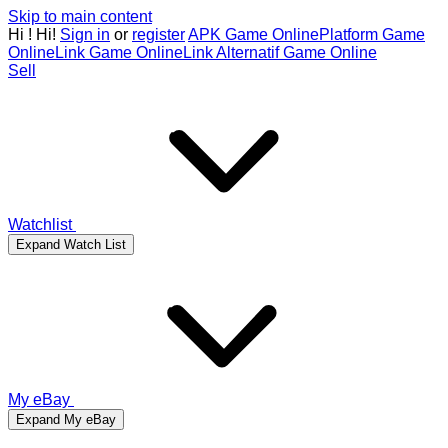
Skip to main content
Hi
!
Hi!
Sign in
or
register
APK Game Online
Platform Game
Online
Link Game Online
Link Alternatif Game Online
Sell
Watchlist
Expand Watch List
My eBay
Expand My eBay