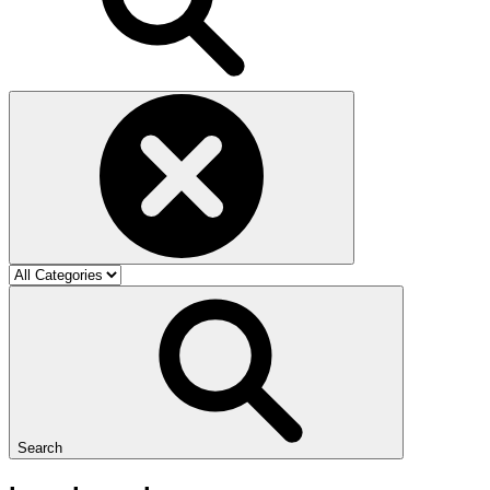
Search