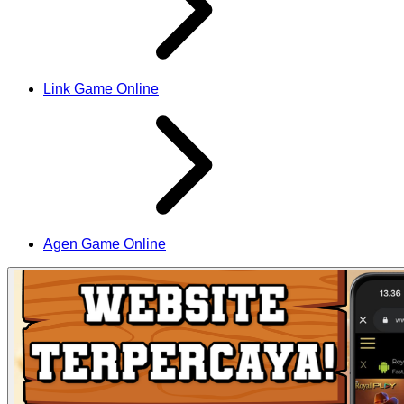
Link Game Online
Agen Game Online