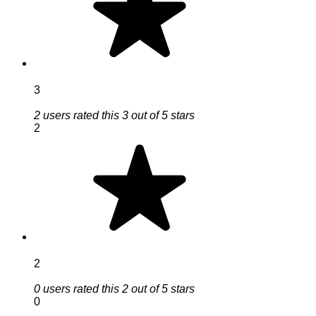
3
2 users rated this 3 out of 5 stars
2
2
0 users rated this 2 out of 5 stars
0