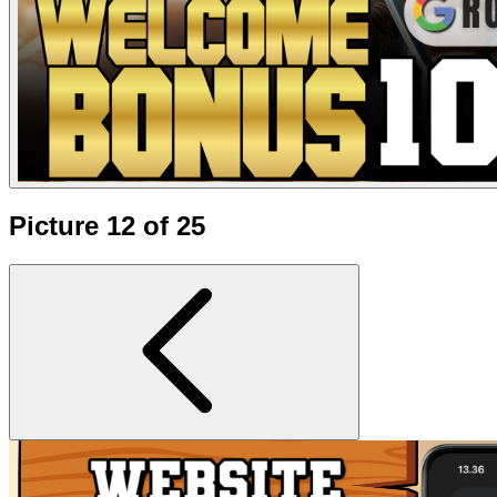
Picture 12 of 25