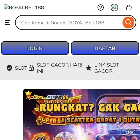
ROYALBET188
Skip
to
Search
Browse
ontent
for
items
or
shops
LOGIN
DAFTAR
SLOT GACOR HARI
LINK SLOT
SLOT
INI
GACOR