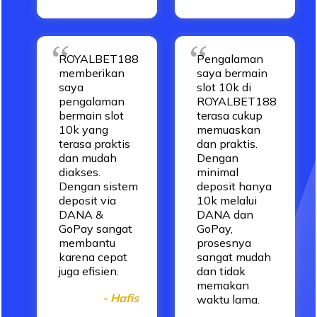
ROYALBET188
Pengalaman
memberikan
saya bermain
saya
slot 10k di
pengalaman
ROYALBET188
bermain slot
terasa cukup
10k yang
memuaskan
terasa praktis
dan praktis.
dan mudah
Dengan
diakses.
minimal
Dengan sistem
deposit hanya
deposit via
10k melalui
DANA &
DANA dan
GoPay sangat
GoPay,
membantu
prosesnya
karena cepat
sangat mudah
juga efisien.
dan tidak
memakan
- Hafis
waktu lama.