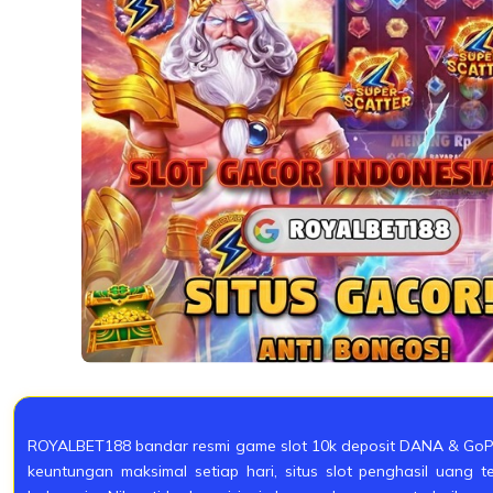
ROYALBET188 bandar resmi game slot 10k deposit DANA & Go
keuntungan maksimal setiap hari, situs slot penghasil uang t