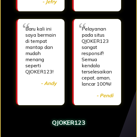
- Jefry
Baru kali ini
Pelayanan
saya bermain
pada situs
di tempat
QJOKER123
mantap dan
sangat
mudah
responsif!
menang
Semua
seperti
kendala
QJOKER123!
terselesaikan
cepat, aman,
- Andy
lancar 100%!
- Pendi
QJOKER123