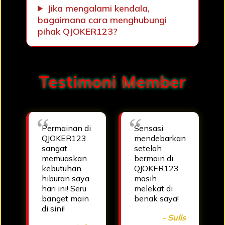
Jika mengalami kendala,
bagaimana cara menghubungi
pihak QJOKER123?
Testimoni Member
Permainan di
Sensasi
QJOKER123
mendebarkan
sangat
setelah
memuaskan
bermain di
kebutuhan
QJOKER123
hiburan saya
masih
hari ini! Seru
melekat di
banget main
benak saya!
di sini!
- Sulis