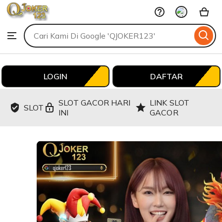
QJOKER123
Skip
to
Search
Browse
ontent
for
items
or
shops
LOGIN
DAFTAR
SLOT GACOR HARI
LINK SLOT
SLOT
INI
GACOR