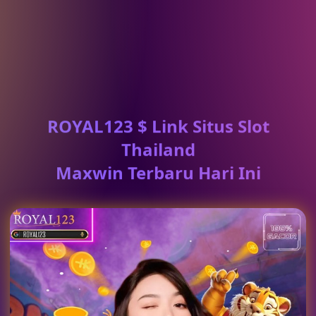
ROYAL123 $ Link Situs Slot
Thailand
Maxwin Terbaru Hari Ini